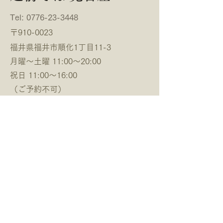
Tel:
0776-23-3448
平素より当店をご愛顧くださ
平素より当店をご
り誠にありがとうございま
り誠にありがとう
〒910-0023
す。 2026年7月の定休日をお
す。2026年6月
福井県福井市順化1丁目11-3
知らせいたします。 誠に恐
知らせいたします
月曜〜土曜 11:00〜20:00
れ入りますが、7/2～7/5まで
日 6月7日（日）
祝日 11:00～16:00
お休みをいただきます。 ■
6月14日（日） 6
​（ご予約不可）
定休日 7月2日（木）・3日
（日）・22日（月）
（金）・4日（土）臨時休業
（日） 麺がなく
​定休日：毎週日曜日。月曜は不定休。
7月5日（日） 7月12日
了です。 上記は
​駐車場15台あり（無料）
（日）・13日（月） 7月19日
り、変更の場合も
（日） 7月26日（日）・27日
のであらかじめご
駐車場案内
（月） ※7月20日（月・祝）
い。 スタッフ一
JR福井駅西口から徒歩7分
は営業いたします。 麺がな
お待ち申し上げて
北陸自動車道
くなり次第終了です。 上記
は予定
福井ICから約15分
福井北ICから約25分
​※最新の営業日、営業時間は、Google