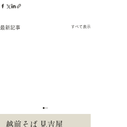
すべて表示
最新記事
2026年7月の定休日のお知
2026年6月の
越前そば ​見吉屋
らせ
せ